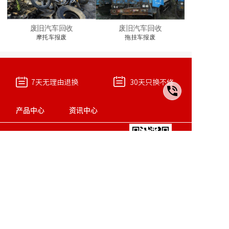
废旧汽车回收
废旧汽车回收
摩托车报废
拖挂车报废
7天无理由退换
30天只换不修
产品中心
资讯中心
保养配件
行业动态
汽修配件
最新资讯
系统配件
研发成果
关注微信二维码
15808015411
本站使用
百度智能门户
搭建
管理登录