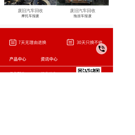
废旧汽车回收
废旧汽车回收
摩托车报废
拖挂车报废
7天无理由退换
30天只换不修
产品中心
资讯中心
保养配件
行业动态
汽修配件
最新资讯
系统配件
研发成果
关注微信二维码
15808015411
本站使用
百度智能门户
搭建
管理登录
渝ICP备2021006041号-1
渝公网安备 50022302000563号