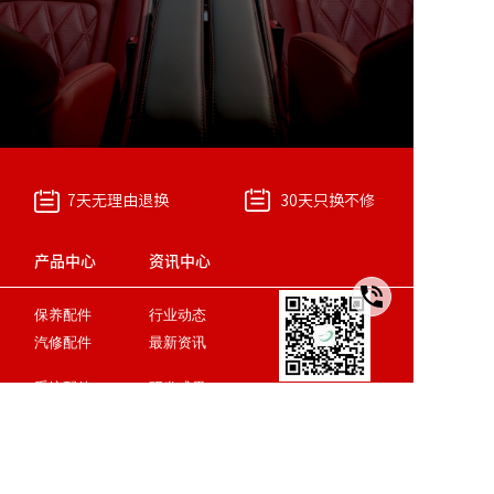
7天无理由退换
30天只换不修
产品中心
资讯中心
保养配件
行业动态
汽修配件
最新资讯
系统配件
研发成果
关注微信二维码
15808015411